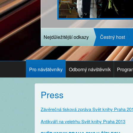
Nejdůležitější odkazy
Čestný host
Pro návštěvníky
Odborný návštěvník
Progra
Press
Závěrečná tisková zpráva Svět knihy Praha 20
Antikváři na veletrhu Svět knihy Praha 2013