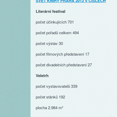
SVĚT KNIHY PRAHA 2013 V ČÍSLECH
Literární festival
počet účinkujících 701
počet pořadů celkem 494
počet výstav 30
počet filmových představení 17
počet divadelních představení 27
Veletrh
počet vystavovatelů 339
počet stánků 192
plocha 2.984 m²