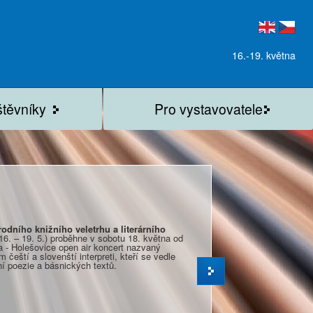
16.-19. května
štěvníky
Pro vystavovatele
odního knižního veletrhu a literárního
16. – 19. 5.) proběhne v sobotu 18. května od
a - Holešovice open air koncert nazvaný
 čeští a slovenští interpreti, kteří se vedle
í poezie a básnických textů.