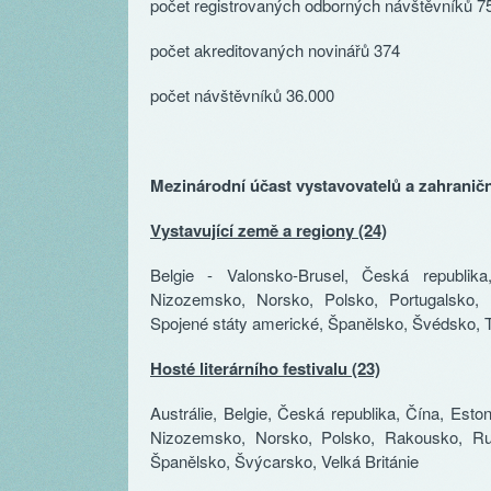
počet registrovaných odborných návštěvníků 7
počet akreditovaných novinářů 374
počet návštěvníků 36.000
Mezinárodní účast vystavovatelů a zahraničn
Vystavující země a regiony (24)
Belgie - Valonsko-Brusel, Česká republik
Nizozemsko, Norsko, Polsko, Portugalsko,
Spojené státy americké, Španělsko, Švédsko, T
Hosté literárního festivalu (23)
Austrálie, Belgie, Česká republika, Čína, Es
Nizozemsko, Norsko, Polsko, Rakousko, Ru
Španělsko, Švýcarsko, Velká Británie