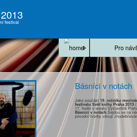
 2013
ní festival
Pro náv
Básníci v notách
Jako součást
19. ročníku mezinár
festivalu Svět knihy Praha 2013
(
17. hodin v areálu Výstaviště Prah
Básníci v notách
.Sejdou se na něm
původní tvorby věnují zhudebňován