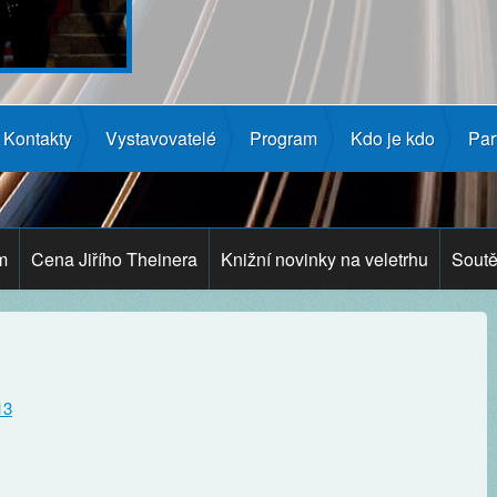
Kontakty
Vystavovatelé
Program
Kdo je kdo
Par
m
Cena Jiřího Theinera
Knižní novinky na veletrhu
Soutě
13