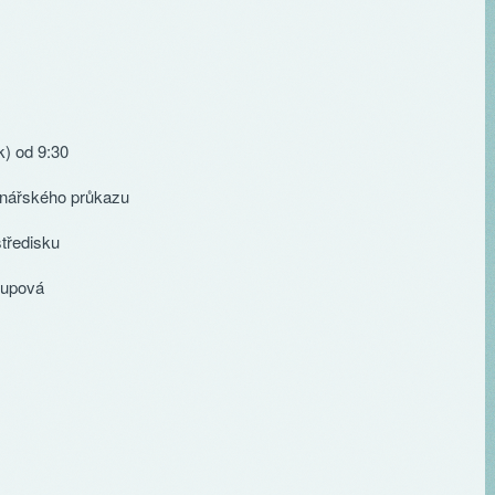
k) od 9:30
inářského průkazu
tředisku
lupová