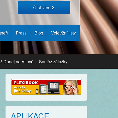
Číst více
tneři
Press
Blog
Veletržní listy
ž Dunaj na Vltavě
Soutěž záložky
APLIKACE