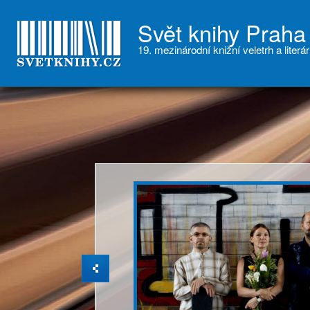
Svět knihy Praha
19. mezinárodní knižní veletrh a literár