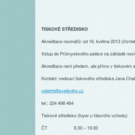
TISKOVÉ STŘEDISKO
Akreditace novinářů: od 16. května 2013 (čtvrte
Vstup do Průmyslového paláce na základě nov
Akreditace není předem, ale přímo v tiskovém s
Kontakt: vedoucí tiskového střediska Jana Cha
veletrh@svetknihy.cz
tel.: 224 498 464
Tiskové středisko (foyer u hlavního vchodu)
ČT
9.30 – 19.00