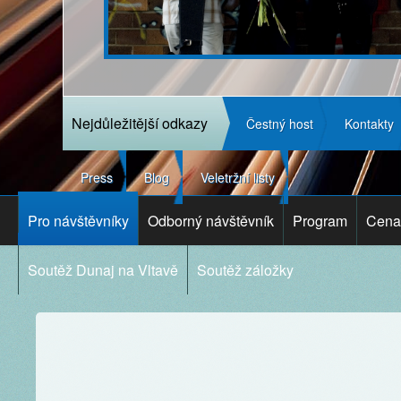
Nejdůležitější odkazy
Čestný host
Kontakty
Press
Blog
Veletržní listy
Pro návštěvníky
Odborný návštěvník
Program
Cena 
Soutěž Dunaj na Vltavě
Soutěž záložky