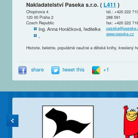
Nakladatelství Paseka s.r.o. (
L411
)
Chopinova 4
tel.: +420 222 71
120 00 Praha 2
288 591
Czech Republic
fax: +420 222 71
paseka@paseka.
Ing. Anna Horáčková, ředitelka
www.paseka.cz
,
Historie, beletrie, populárně naučné a dětské knihy, kreslený 
share
tweet this
+1