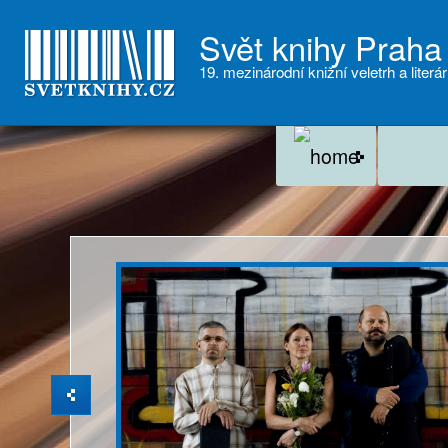
Svět knihy Praha
19. mezinárodní knižní veletrh a literár