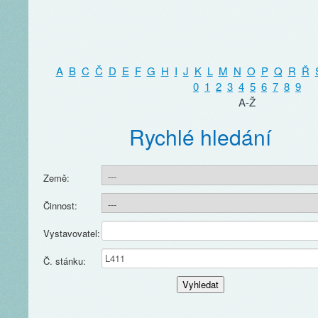
A
B
C
Č
D
E
F
G
H
I
J
K
L
M
N
O
P
Q
R
Ř
0
1
2
3
4
5
6
7
8
9
A-Ž
Rychlé hledání
Země:
Činnost:
Vystavovatel:
Č. stánku: