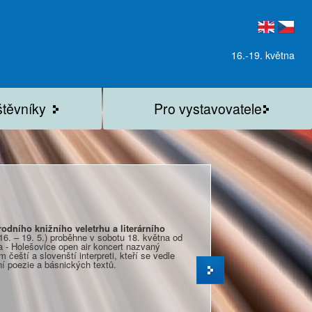
16.-19. května
štěvníky
Pro vystavovatele
odního knižního veletrhu a literárního
16. – 19. 5.) proběhne v sobotu 18. května od
a - Holešovice open air koncert nazvaný
 čeští a slovenští interpreti, kteří se vedle
í poezie a básnických textů.