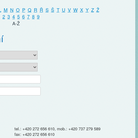
L
M
N
O
P
Q
R
Ř
S
Š
T
U
V
W
X
Y
Z
Ž
2
3
4
5
6
7
8
9
A-Ž
í
tel.: +420 272 656 610, mob.: +420 737 279 589
fax: +420 272 656 610