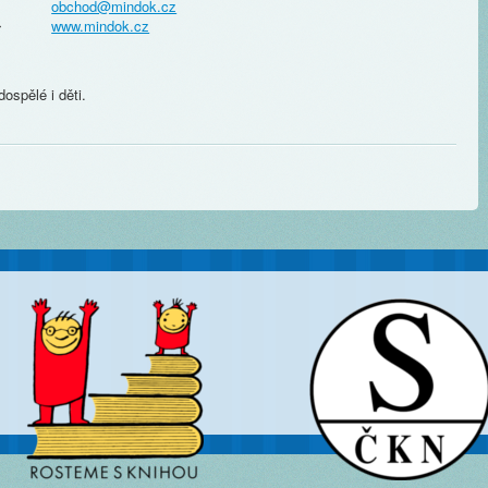
obchod@mindok.cz
www.mindok.cz
r
ospělé i děti.