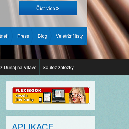
Číst více
tneři
Press
Blog
Veletržní listy
ž Dunaj na Vltavě
Soutěž záložky
APLIKACE