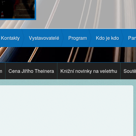
Kontakty
Vystavovatelé
Program
Kdo je kdo
Par
m
Cena Jiřího Theinera
Knižní novinky na veletrhu
Soutě