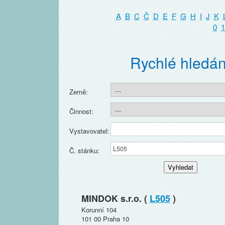
A
B
C
Č
D
E
F
G
H
I
J
K
0
1
Rychlé hledán
Země:
Činnost:
Vystavovatel:
Č. stánku:
MINDOK s.r.o. (
L505
)
Korunní 104
101 00 Praha 10