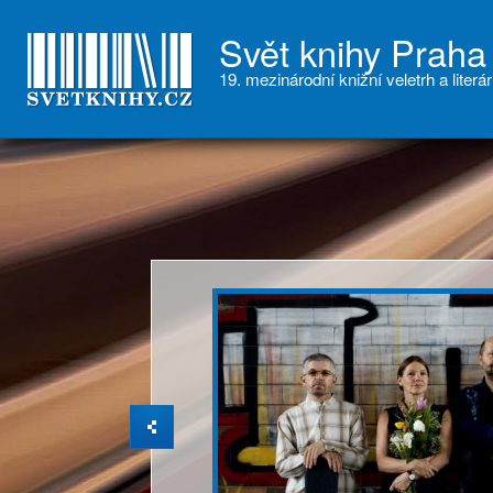
Svět knihy Praha
19. mezinárodní knižní veletrh a literár