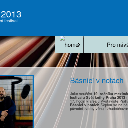
 2013
ní festival
Pro náv
Básníci v notách
Jako součást
19. ročníku mezinár
festivalu Svět knihy Praha 2013
(
17. hodin v areálu Výstaviště Prah
Básníci v notách
.Sejdou se na něm
původní tvorby věnují zhudebňován