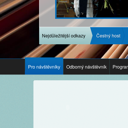
Nejdůležitější odkazy
Čestný host
Pro návštěvníky
Odborný návštěvník
Progra