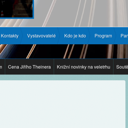
Kontakty
Vystavovatelé
Kdo je kdo
Program
Par
m
Cena Jiřího Theinera
Knižní novinky na veletrhu
Soutě