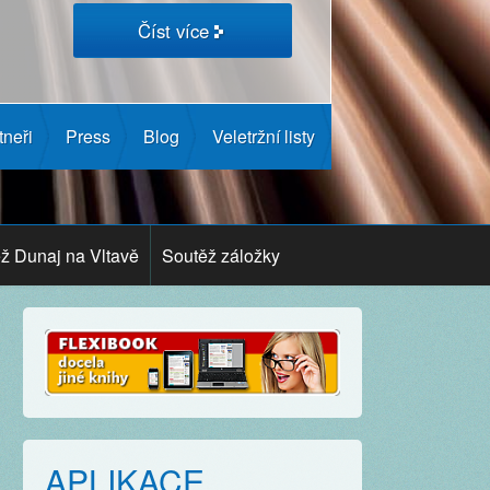
Číst více
tneři
Press
Blog
Veletržní listy
ž Dunaj na Vltavě
Soutěž záložky
APLIKACE