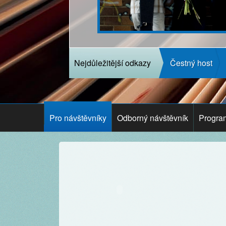
Nejdůležitější odkazy
Čestný host
Pro návštěvníky
Odborný návštěvník
Progra