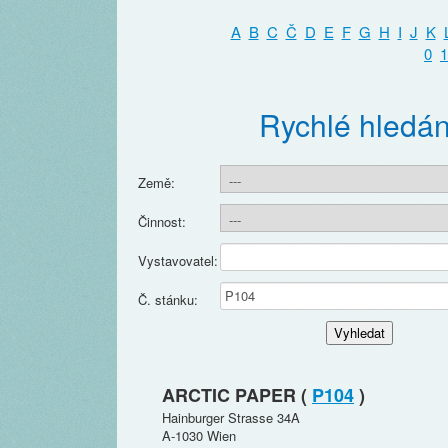
A
B
C
Č
D
E
F
G
H
I
J
K
0
1
Rychlé hledán
Země:
Činnost:
Vystavovatel:
Č. stánku:
ARCTIC PAPER (
P104
)
Hainburger Strasse 34A
A-1030 Wien