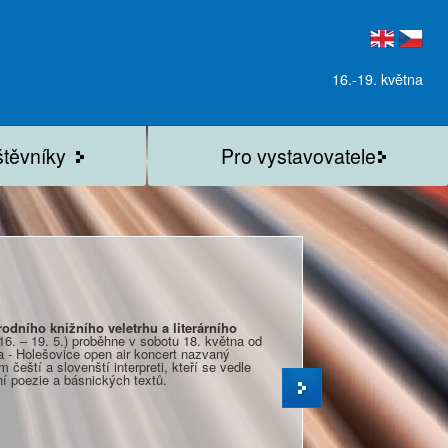
16.-19. května
štěvníky
Pro vystavovatele
odního knižního veletrhu a literárního
16. – 19. 5.) proběhne v sobotu 18. května od
a - Holešovice open air koncert nazvaný
 čeští a slovenští interpreti, kteří se vedle
í poezie a básnických textů.