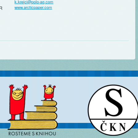
k.krejci@polo-ag.com
www.arcticpaper.com
ČR