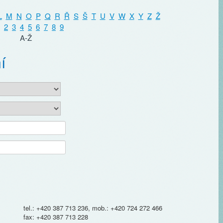
L
M
N
O
P
Q
R
Ř
S
Š
T
U
V
W
X
Y
Z
Ž
2
3
4
5
6
7
8
9
A-Ž
í
tel.: +420 387 713 236, mob.: +420 724 272 466
fax: +420 387 713 228