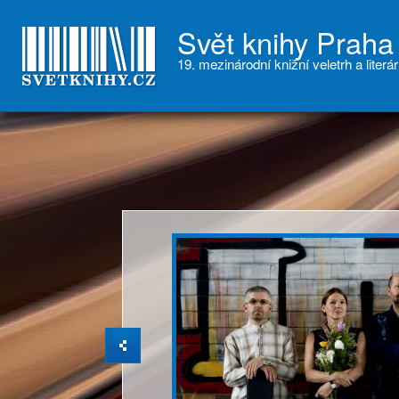
Svět knihy Praha
19. mezinárodní knižní veletrh a literár