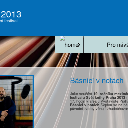
 2013
ní festival
Pro náv
Básníci v notách
Jako součást
19. ročníku mezinár
festivalu Svět knihy Praha 2013
(
17. hodin v areálu Výstaviště Prah
Básníci v notách
.Sejdou se na něm
původní tvorby věnují zhudebňován