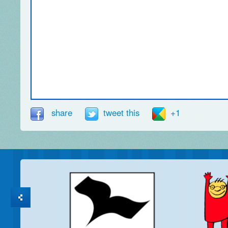
share
tweet this
+1