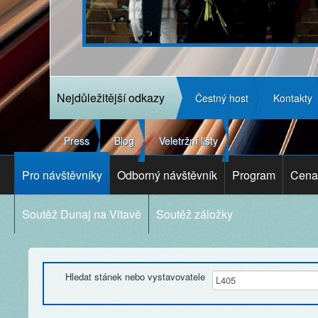
Nejdůležitější odkazy
Čestný host
Kontakty
Press
Blog
Veletržní listy
Pro návštěvníky
Odborný návštěvník
Program
Cena 
Soutěž Dunaj na Vltavě
Soutěž záložky
Hledat stánek nebo vystavovatele