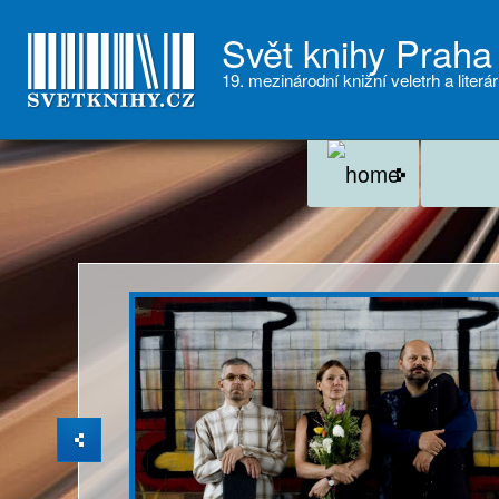
Svět knihy Praha
19. mezinárodní knižní veletrh a literár